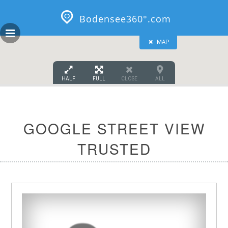
GEOPRESS|360
Skip
to
Bodensee360°.com
content
MAP
HALF
FULL
CLOSE
ALL
GOOGLE STREET VIEW
TRUSTED